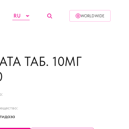
WORLDWIDE
АТА ТАБ. 10МГ
0
а:
ещество:
тидаза