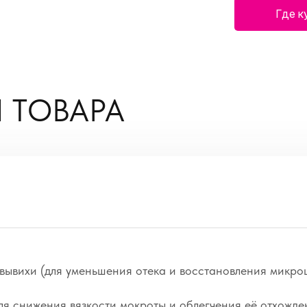
Где к
 ТОВАРА
 вывихи (для уменьшения отека и восстановления микро
ля снижения вязкости мокроты и облегчения её отхожде