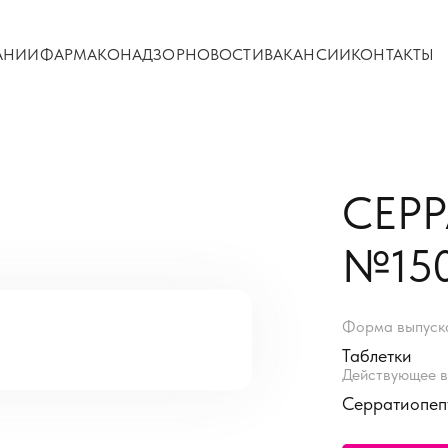
АНИИ
ФАРМАКОНАДЗОР
НОВОСТИ
ВАКАНСИИ
КОНТАКТЫ
СЕРР
№15
Форма выпуск
Таблетки
Действующее в
Серратиопеп