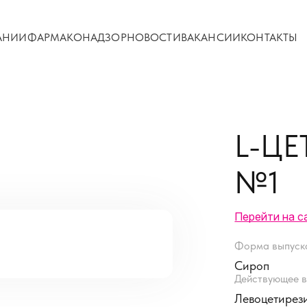
АНИИ
ФАРМАКОНАДЗОР
НОВОСТИ
ВАКАНСИИ
КОНТАКТЫ
L-ЦЕ
№1
Перейти на с
Форма выпуск
Сироп
Действующее в
Левоцетирез