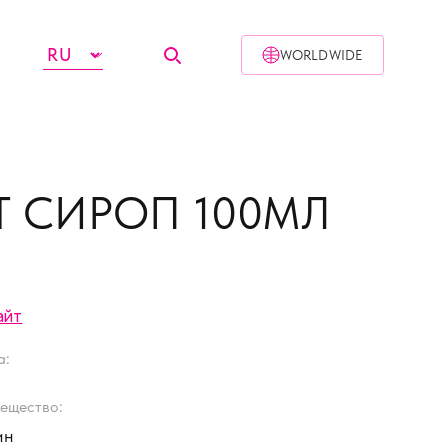
WORLDWIDE
Т СИРОП 100МЛ
айт
а:
ещество:
ин