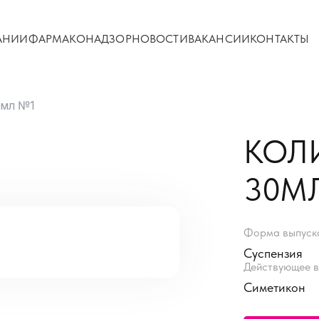
АНИИ
ФАРМАКОНАДЗОР
НОВОСТИ
ВАКАНСИИ
КОНТАКТЫ
0мл №1
КОЛ
30М
Форма выпуск
Суспензия
Действующее в
Симетикон