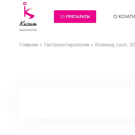
О КОМП
ПРЕПАРАТЫ
Главная >
Гастроэнтерология >
Коликид сусп. 3