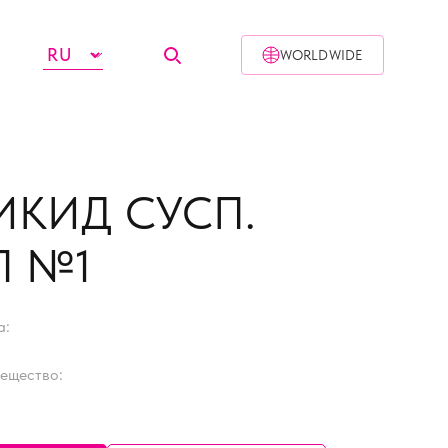
WORLDWIDE
ИКИД СУСП.
Л №1
а:
ещество: