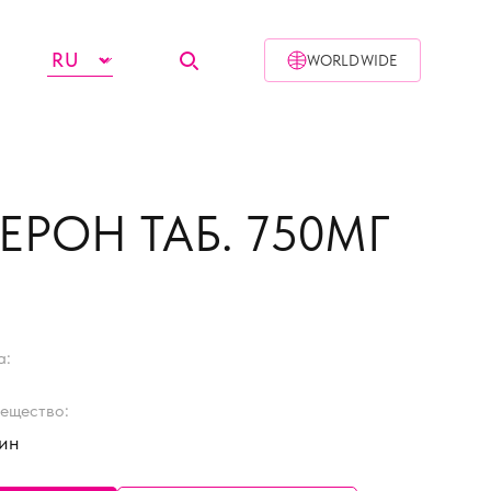
WORLDWIDE
ЕРОН ТАБ. 750МГ
а:
ещество:
ин