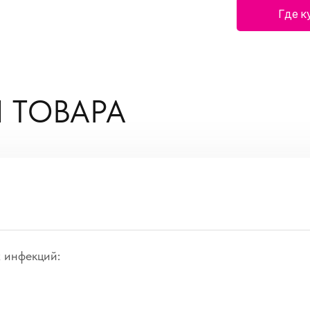
Где к
 ТОВАРА
 инфекций: